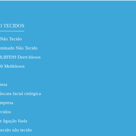
O TECIDOS
Não Tecido
aminado Não Tecido
8,BFE99 Derrt-blown
0 Meltblown
resa
scara facial cirúrgica
Empresa
ecidos
 ligação fiada
tecido não tecido