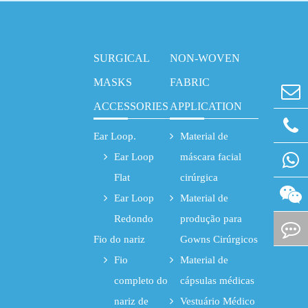
SURGICAL
NON-WOVEN
MASKS
FABRIC
ACCESSORIES
APPLICATION
Ear Loop.
Material de
Ear Loop
máscara facial
Flat
cirúrgica
Ear Loop
Material de
Redondo
produção para
Fio do nariz
Gowns Cirúrgicos
Fio
Material de
completo do
cápsulas médicas
nariz de
Vestuário Médico