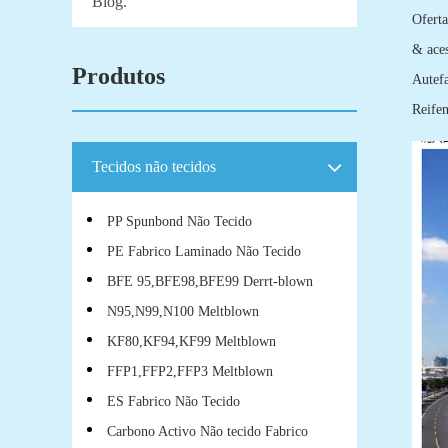
Blog.
Ofert
& ace
Produtos
Autef
Reifen
Tecidos não tecidos
PP Spunbond Não Tecido
PE Fabrico Laminado Não Tecido
BFE 95,BFE98,BFE99 Derrt-blown
N95,N99,N100 Meltblown
KF80,KF94,KF99 Meltblown
FFP1,FFP2,FFP3 Meltblown
ES Fabrico Não Tecido
Carbono Activo Não tecido Fabrico