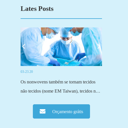
Lates Posts
03-23.20
03-19.20
ida),
Os nonwovens também se tornam tecidos
Fuyang Sensi 
a, refere-
não tecidos (nome EM Taiwan), tecidos não
principais Fab
Tipo de
tecidos (um Nome científico Mais formal).O
ativados.Nós 
elagem.É
tecido tradicional, entrelaçado ou tricotado
dois tipos de 
Orçamento grátis
ado PELA
ou outros métodos de tecelagem, tudo Passa
ativado, um é
por fibras...
não-tecido de 